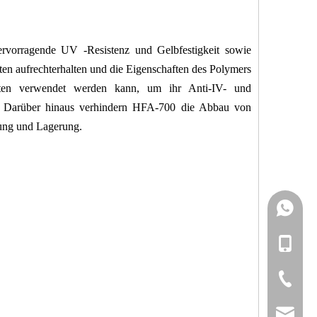
ervorragende UV -Resistenz und Gelbfestigkeit sowie
n aufrechterhalten und die Eigenschaften des Polymers
ukten verwendet werden kann, um ihr Anti-IV- und
en. Darüber hinaus verhindern HFA-700 die Abbau von
ung und Lagerung.
+861727
+861392
+86-1727
+86-1392
+86-20-3
admin@yi