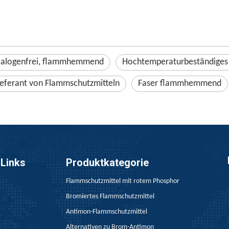
alogenfrei, flammhemmend
Hochtemperaturbeständiges
ieferant von Flammschutzmitteln
Faser flammhemmend
 Links
Produktkategorie
Flammschutzmittel mit rotem Phosphor
Bromiertes Flammschutzmittel
Antimon-Flammschutzmittel
Alternativen zu Brom-Antimon