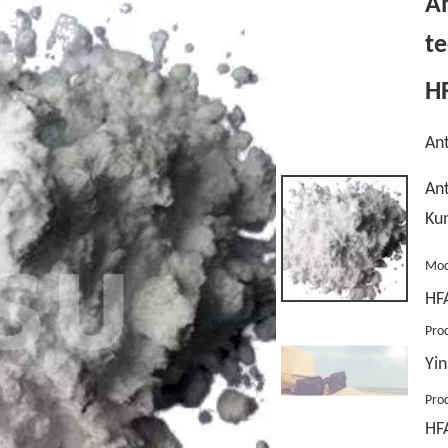
An
te
H
Ant
Ant
Kun
Mod
HF
Pro
Yin
Pro
HF