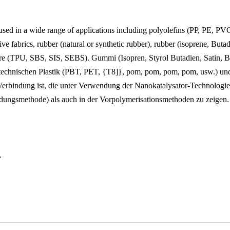
sed in a wide range of applications including polyolefins (PP, PE, PV
ve fabrics, rubber (natural or synthetic rubber), rubber (isoprene, Bu
re (TPU, SBS, SIS, SEBS). Gummi (Isopren, Styrol Butadien, Satin,
technischen Plastik (PBT, PET, {T8]}, pom, pom, pom, pom, usw.) un
erbindung ist, die unter Verwendung der Nanokatalysator-Technologie 
dungsmethode) als auch in der Vorpolymerisationsmethoden zu zeigen.
.