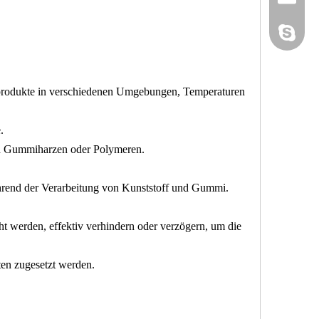
yan-g-y@
Sandy Yin
rprodukte in verschiedenen Umgebungen, Temperaturen
.
und Gummiharzen oder Polymeren.
hrend der Verarbeitung von Kunststoff und Gummi.
werden, effektiv verhindern oder verzögern, um die
ten zugesetzt werden.