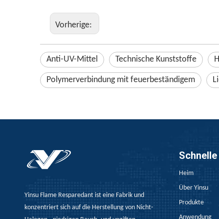
Vorherige:
Anti-UV-Mittel
Technische Kunststoffe
H
Polymerverbindung mit feuerbeständigem
L
Schnelle
Heim
Über Yinsu
Yinsu Flame Resparedant ist eine Fabrik und
Produkte
konzentriert sich auf die Herstellung von Nicht-
Anwendung