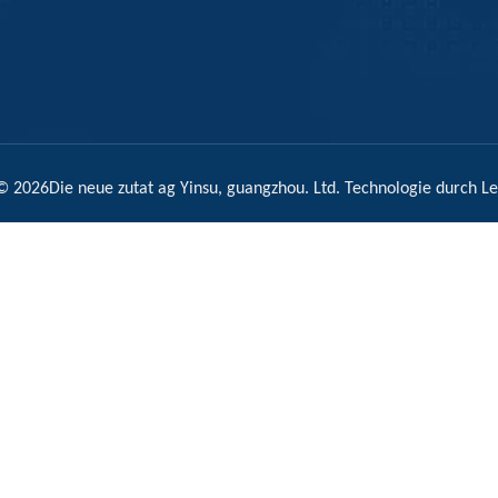
 ©
2026
Die neue zutat ag Yinsu, guangzhou. Ltd. Technologie durch
L