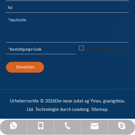
Einreichen
Urheberrechte ©
2026
Die neue zutat ag Yinsu, guangzhou.
Ltd. Technologie durch
Leadong
.
Sitemap
.
admin@yinsuflame-retardant.com
+86-17278575996
+86-20-32290502
+8617278575996
Sandy Yin Su