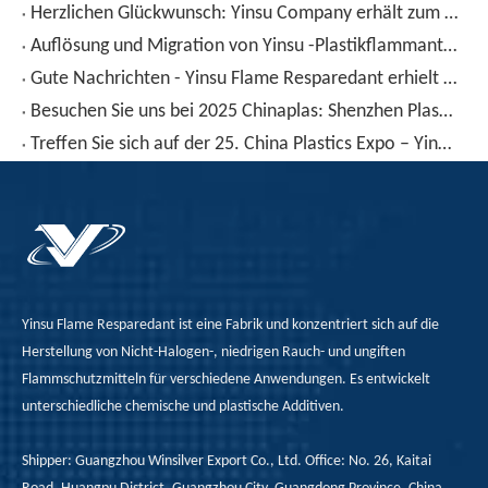
Herzlichen Glückwunsch: Yinsu Company erhält zum zweiten Mal die ISO9001 -Zertifizierung: ein Zeichen der Exzellenz im Qualitätsmanagement.
Auflösung und Migration von Yinsu -Plastikflammanteilen in Polymeren
Gute Nachrichten - Yinsu Flame Resparedant erhielt den Titel 'National High -Tech Enterprise' erneut
Besuchen Sie uns bei 2025 Chinaplas: Shenzhen Plastics & Rubber Expo
Treffen Sie sich auf der 25. China Plastics Expo – Yinsu Flame Retardant erwartet Sie in Yuyao!
Yinsu Flame Resparedant ist eine Fabrik und konzentriert sich auf die
Herstellung von Nicht-Halogen-, niedrigen Rauch- und ungiften
Flammschutzmitteln für verschiedene Anwendungen. Es entwickelt
unterschiedliche chemische und plastische Additiven.
Shipper: Guangzhou Winsilver Export Co., Ltd. Office: No. 26, Kaitai