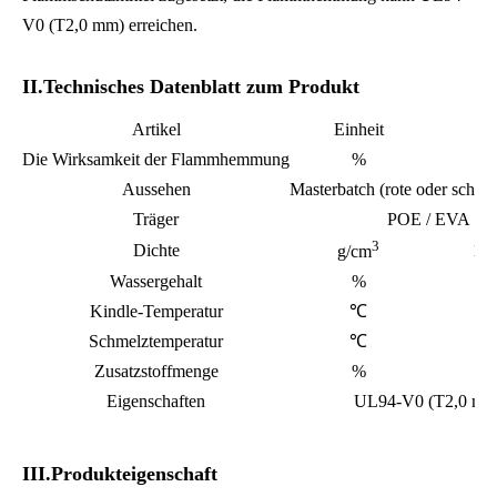
V0 (T2,0 mm) erreichen.
II.Technisches Datenblatt zum Produkt
Artikel
Einheit
We
Die Wirksamkeit der Flammhemmung
%
≥
Aussehen
Masterbatch (rote oder schwa
Träger
POE / EVA
3
Dichte
1,4
g/cm
Wassergehalt
%
≤0
Kindle-Temperatur
℃
≥3
Schmelztemperatur
℃
1
Zusatzstoffmenge
%
5
Eigenschaften
UL94-V0 (T2,0 mm
III.Produkteigenschaft