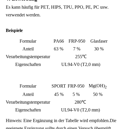
Es kann häufig für PET, HIPS, TPU, PPO, PE, PC usw.
verwendet werden.
Beispiele
Formular
PA66
FRP-950
Glasfaser
Anteil
63 %
7 %
30 %
Verarbeitungstemperatur
255℃
Eigenschaften
UL94-V0 (T2,0 mm)
Mg(OH)
Formular
SPORT
FRP-950
2
Anteil
45 %
5 %
50 %
Verarbeitungstemperatur
280℃
Eigenschaften
UL94-V0 (T2,0 mm)
Hinweis: Eine Ergänzung in der Tabelle wird empfohlen.Die
geeignete Ergänzung sollte durch einen Versuch überprüft