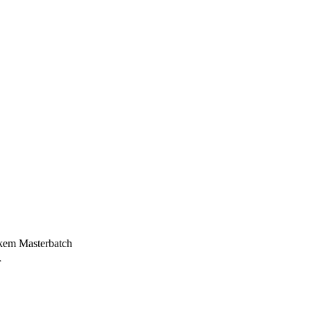
rkem Masterbatch
r