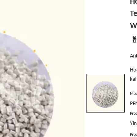
Ho
T
W
Ant
Hoc
ka
Mod
PF
Pro
Yin
Pro