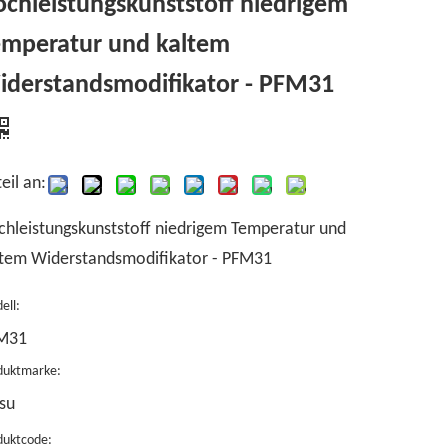
chleistungskunststoff niedrigem
emperatur und kaltem
iderstandsmodifikator - PFM31
eil an:
hleistungskunststoff niedrigem Temperatur und
ltem Widerstandsmodifikator - PFM31
ell:
M31
duktmarke:
su
duktcode: