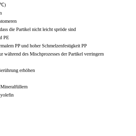
 ℃)
n
astomeren
dass die Partikel nicht leicht spröde sind
nd PE
ormalem PP und hoher Schmelzenfestigkeit PP
ur während des Mischprozesses der Partikel verringern
 Berührung erhöhen
 Mineralfüllern
yolefin