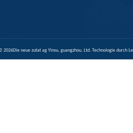
 ©
2026
Die neue zutat ag Yinsu, guangzhou. Ltd. Technologie durch
L