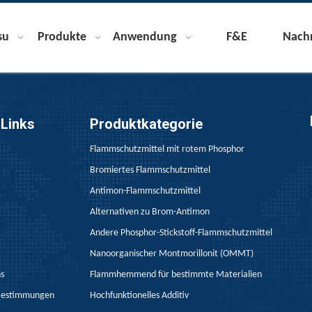
su
Produkte
Anwendung
F&E
Nachr
 Links
Produktkategorie
Flammschutzmittel mit rotem Phosphor
Bromiertes Flammschutzmittel
Antimon-Flammschutzmittel
Alternativen zu Brom-Antimon
Andere Phosphor-Stickstoff-Flammschutzmittel
Nanoorganischer Montmorillonit (OMMT)
ns
Flammhemmend für bestimmte Materialien
Bestimmungen
Hochfunktionelles Additiv