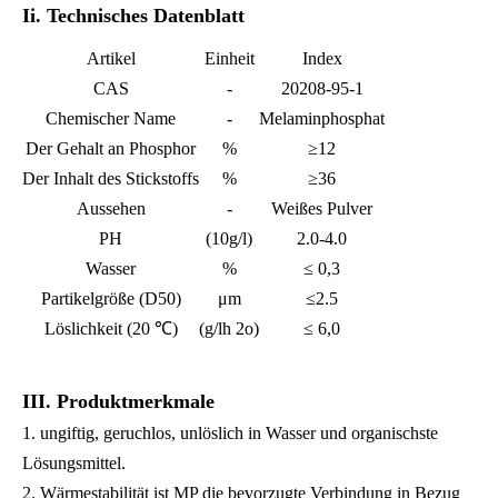
Ii. Technisches Datenblatt
Artikel
Einheit
Index
CAS
-
20208-95-1
Chemischer Name
-
Melaminphosphat
Der Gehalt an Phosphor
%
≥12
Der Inhalt des Stickstoffs
%
≥36
Aussehen
-
Weißes Pulver
PH
(10g/l)
2.0-4.0
Wasser
%
≤ 0,3
Partikelgröße (D50)
μm
≤
2.5
Löslichkeit (20 ℃)
(g/lh
2
o)
≤ 6,0
III. Produktmerkmale
1. ungiftig, geruchlos, unlöslich in Wasser und organischste
Lösungsmittel.
2. Wärmestabilität ist MP die bevorzugte Verbindung in Bezug