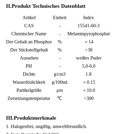
II.Produkt Technisches Datenblatt
Artikel
Einheit
Index
CAS
-
15541-60-3
Chemischer Name
-
Melaminpyrophosphat
Der Gehalt an Phosphor
%
＞
14
Der Stickstoffgehalt
%
>38
Aussehen
-
weißes Puder
PH
-
5,0-6,0
Dichte
g/cm
3
1.8
Wasserlöslichkeit
g/100ml
＜0.15
Partikelgröße
μm
＜10.0
Zersetzungstemperatur
℃
>300
III.Produktmerkmale
1. Halogenfrei, ungiftig, umweltfreundlich.