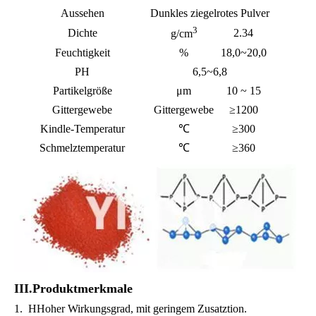
Aussehen
Dunkles ziegelrotes Pulver
3
Dichte
2.34
g/cm
Feuchtigkeit
%
18,0~20,0
PH
6,5~6,8
Partikelgröße
μm
10 ~ 15
Gittergewebe
Gittergewebe
≥1200
Kindle-Temperatur
℃
≥300
Schmelztemperatur
℃
≥360
III.Produktmerkmale
1.
H
Hoher Wirkungsgrad, mit geringem Zusatz
tion
.