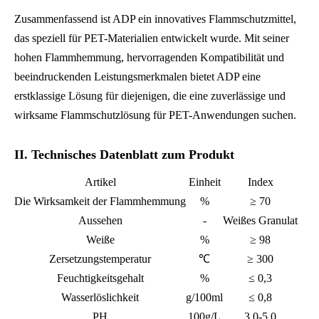
Zusammenfassend ist ADP ein innovatives Flammschutzmittel,
das speziell für PET-Materialien entwickelt wurde. Mit seiner
hohen Flammhemmung, hervorragenden Kompatibilität und
beeindruckenden Leistungsmerkmalen bietet ADP eine
erstklassige Lösung für diejenigen, die eine zuverlässige und
wirksame Flammschutzlösung für PET-Anwendungen suchen.
II. Technisches Datenblatt zum Produkt
Artikel
Einheit
Index
Die Wirksamkeit der Flammhemmung
%
≥ 70
Aussehen
-
Weißes Granulat
Weiße
%
≥ 98
Zersetzungstemperatur
℃
≥ 300
Feuchtigkeitsgehalt
%
≤ 0,3
Wasserlöslichkeit
g/100ml
≤ 0,8
PH
100g/L
3,0-5,0