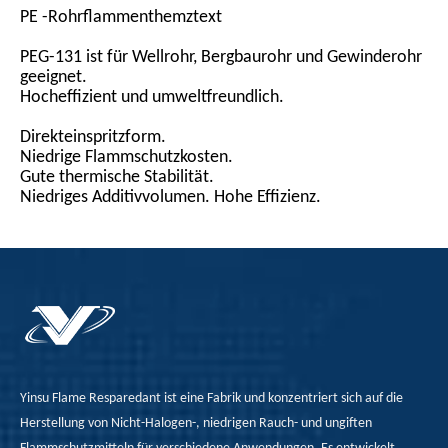
PE -Rohrflammenthemztext
PEG-131 ist für Wellrohr, Bergbaurohr und Gewinderohr
geeignet.
Hocheffizient und umweltfreundlich.
Direkteinspritzform.
Niedrige Flammschutzkosten.
Gute thermische Stabilität.
Niedriges Additivvolumen. Hohe Effizienz.
Yinsu Flame Resparedant ist eine Fabrik und konzentriert sich auf die
Herstellung von Nicht-Halogen-, niedrigen Rauch- und ungiften