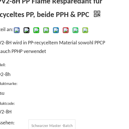
PV2-8H PP Flame Resparedant für
cyceltes PP, beide PPH & PPC
eil an:
2-8H wird in PP-recyceltem Material sowohl PPCP
s auch PPHP verwendet
ell:
v2-8h
duktmarke:
su
duktcode:
V2-8H
ssehen:
Schwarzer Master -Batch