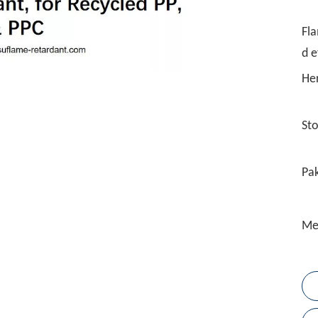
Fl
d e
Her
Sto
Pak
Me