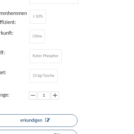
ammhemmen
≥ 50%
ffizient:
kunft:
China
ff:
Roter Phosphor
et:
25 kg/Tasche
nge:
erkundigen