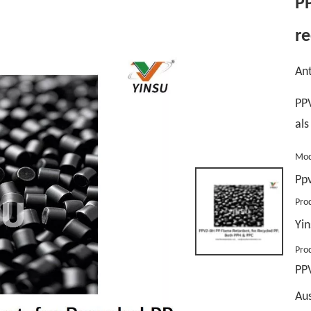
P
re
Ant
PPV
al
Mod
Pp
Pro
Yin
Pro
PP
Au