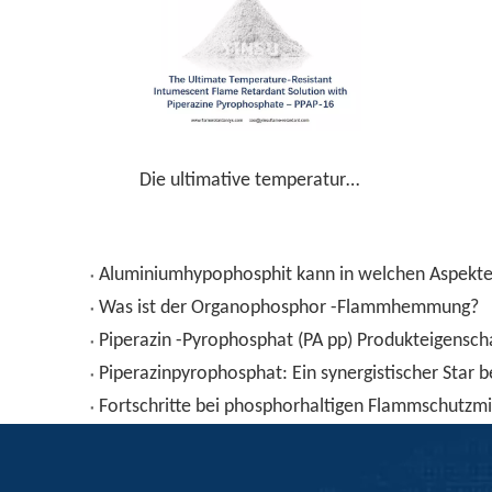
Die ultimative temperaturresistente intumeszente Flammschutzlösung mit Piperazin-Pyrophosphat-P PA P-16
Aluminiumhypophosphit kann in welchen Aspe
Was ist der Organophosphor -Flammhemmung?
Piperazin -Pyrophosphat (PA pp) Produkteigensc
Piperazinpyrophosphat: Ein synergistischer St
Fortschritte bei phosphorhaltigen Flammschutzm