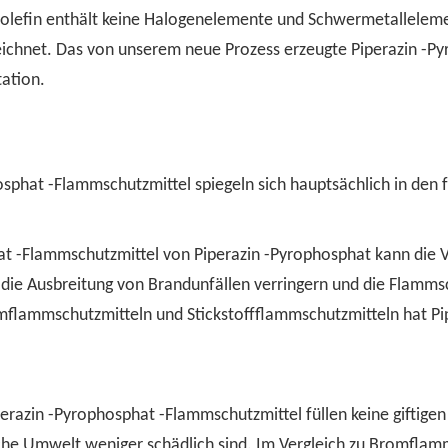
yolefin enthält keine Halogenelemente und Schwermetallele
eichnet. Das von unserem neue Prozess erzeugte Piperazin -P
tation.
osphat -Flammschutzmittel spiegeln sich hauptsächlich in den
hat -Flammschutzmittel von Piperazin -Pyrophosphat kann die
 die Ausbreitung von Brandunfällen verringern und die Flammsc
mflammschutzmitteln und Stickstoffflammschutzmitteln hat P
perazin -Pyrophosphat -Flammschutzmittel füllen keine giftige
che Umwelt weniger schädlich sind. Im Vergleich zu Bromflamm