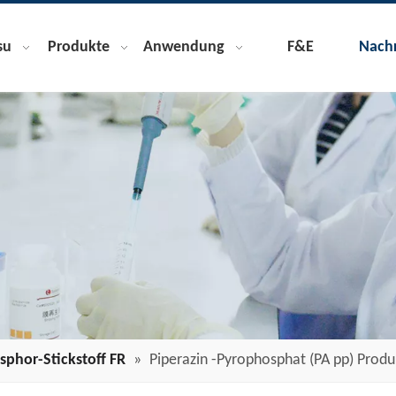
su
Produkte
Anwendung
F&E
Nachr
sphor-Stickstoff FR
»
Piperazin -Pyrophosphat (PA pp) Pro