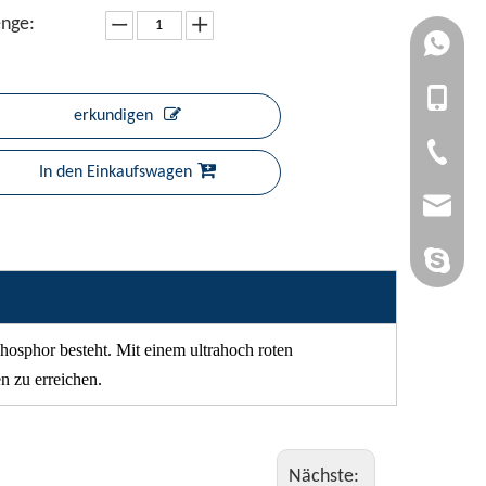
nge:
+861727
+861392
+86-1727
erkundigen
+86-1392
+86-20-3
In den Einkaufswagen
admin@yi
yan-g-y@
Sandy Yin
hosphor besteht. Mit einem ultrahoch roten
 zu erreichen.
Nächste: