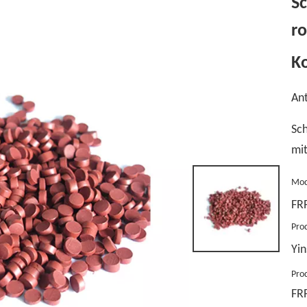
Sc
r
K
Ant
Sch
mit
Mod
FR
Pro
Yin
Pro
FR