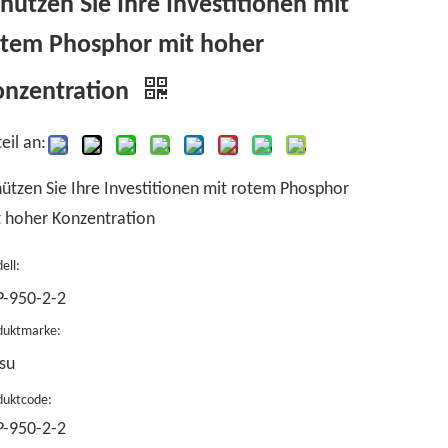
hützen Sie Ihre Investitionen mit
otem Phosphor mit hoher
onzentration
eil an:
ützen Sie Ihre Investitionen mit rotem Phosphor
 hoher Konzentration
ell:
P-950-2-2
duktmarke:
su
duktcode:
P-950-2-2