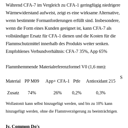
Während CFA-7 im Vergleich zu CFA-1 geringfügig niedrigere
Wärmewiderstand aufweist, zeigt es eine wirksame Alternative,
wenn bestimmte Formanforderungen erfüllt sind. Insbesondere,
wenn die Form eines Kunden geeignet ist, kann CFA-7 als
vollständiger Ersatz für CFA-1 dienen und die Kosten für die
Flammschutzmittel innerhalb des Produkts weiter senken.
Empfohlenes Verbundverhältnis: CFA-7 35%, App 65%
Flammhemmende Materialreferenzformel V0 (1,6 mm):
Sch
Material
PP M09
App+ CFA-1
Ptfe
Antioxidant 215
Zusatz
74%
26%
0,2%
0,3%
Wollastonit kann selbst hinzugefügt werden, und bis zu 10% kann
hinzugefügt werden, ohne die Flammverzögerung zu beeinträchtigen.
Iv. Common Do's