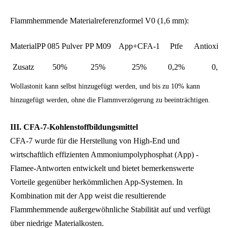
Flammhemmende Materialreferenzformel V0 (1,6 mm):
Material
PP 085 Pulver
PP M09
App+CFA-1
Ptfe
Antioxida
Zusatz
50%
25%
25%
0,2%
0,3
Wollastonit kann selbst hinzugefügt werden, und bis zu 10% kann
hinzugefügt werden, ohne die Flammverzögerung zu beeinträchtigen.
III. CFA-7-Kohlenstoffbildungsmittel
CFA-7 wurde für die Herstellung von High-End und
wirtschaftlich effizienten Ammoniumpolyphosphat (App) -
Flamee-Antworten entwickelt und bietet bemerkenswerte
Vorteile gegenüber herkömmlichen App-Systemen. In
Kombination mit der App weist die resultierende
Flammhemmende außergewöhnliche Stabilität auf und verfügt
über niedrige Materialkosten.