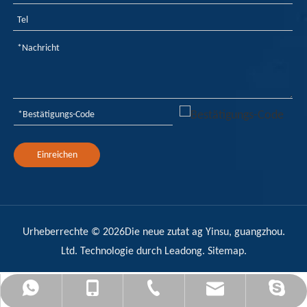
Einreichen
Urheberrechte ©
2026
Die neue zutat ag Yinsu, guangzhou.
Ltd. Technologie durch
Leadong
.
Sitemap
.
admin@yinsuflame-retardant.com
+86-17278575996
+86-20-32290502
+8617278575996
Sandy Yin Su