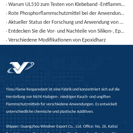
Warum UL510 zum Testen von Klebeband -Entflammbarkeit verwendet wird？
Rote Phosphorflammschutzmittel bei der Anwendung von Heißschmelzklebstoffen
Aktueller Status der Forschung und Anwendung von Epoxidharz
Entdecken Sie die Vor- und Nachteile von Silikon-, Epoxid- und Polyurethan-Vergussklebstoffen
Verschiedene Modifikationen von Epoxidharz
Yinsu Flame Resparedant ist eine Fabrik und konzentriert sich auf die
Herstellung von Nicht-Halogen-, niedrigen Rauch- und ungiften
Flammschutzmitteln für verschiedene Anwendungen. Es entwickelt
unterschiedliche chemische und plastische Additiven.
Shipper: Guangzhou Winsilver Export Co., Ltd. Office: No. 26, Kaitai