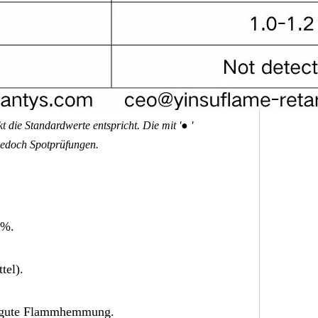
 die Standardwerte entspricht. Die mit '● '
jedoch Spotprüfungen.
9%.
tel).
ne gute Flammhemmung.