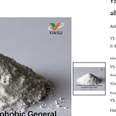
Y
al
Ant
YS-
II-
Mod
YS
Pro
Yin
Pro
YS
Ha