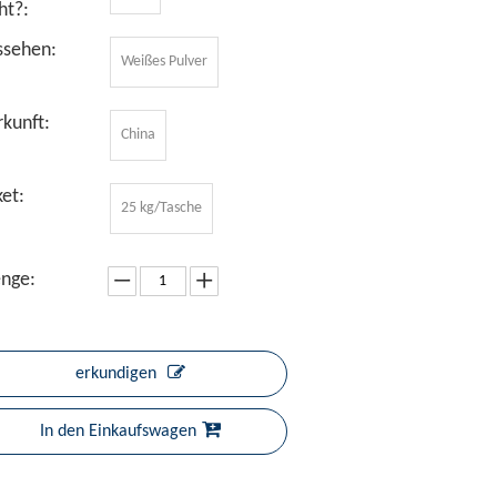
ht?:
ssehen:
Weißes Pulver
kunft:
China
et:
25 kg/Tasche
nge:
erkundigen
In den Einkaufswagen