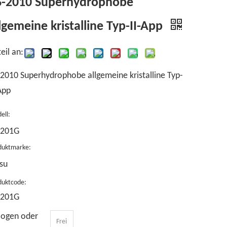
S-2010 Superhydrophobe
lgemeine kristalline Typ-II-App
eil an:
2010 Superhydrophobe allgemeine kristalline Typ-
App
ell:
-201G
duktmarke:
su
duktcode:
-201G
logen oder
Frei