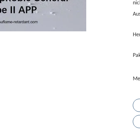
nic
Au
Her
Pak
Me