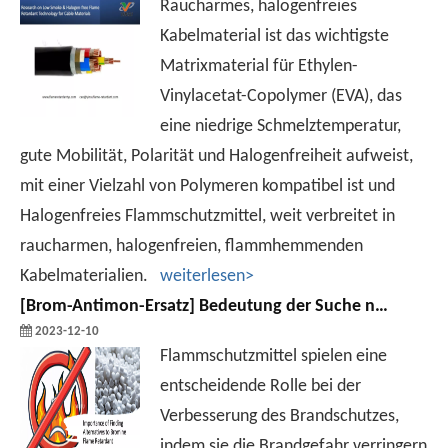
Raucharmes, halogenfreies
Kabelmaterial ist das wichtigste
Matrixmaterial für Ethylen-
Vinylacetat-Copolymer (EVA), das
eine niedrige Schmelztemperatur,
gute Mobilität, Polarität und Halogenfreiheit aufweist,
mit einer Vielzahl von Polymeren kompatibel ist und
Halogenfreies Flammschutzmittel, weit verbreitet in
raucharmen, halogenfreien, flammhemmenden
Kabelmaterialien.
weiterlesen>
[
Brom-Antimon-Ersatz
]
Bedeutung der Suche nach Alternativen zu Brom-Flammschutzmitteln
2023-12-10
Flammschutzmittel spielen eine
entscheidende Rolle bei der
Verbesserung des Brandschutzes,
indem sie die Brandgefahr verringern