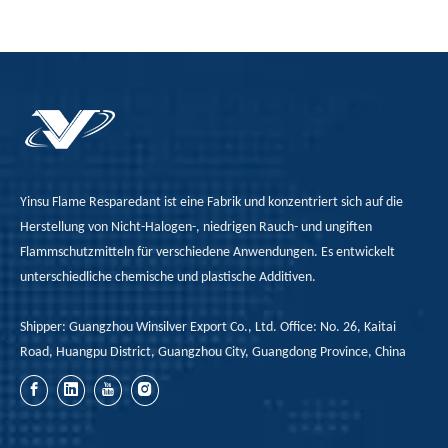
überwiegend im
Energie, insbesondere
Baufeld als thermische
im Zusammenhang mit
Isoliermaterialien
der Elektromobilität.Da
verwendet, um
die Nachfrage nach
Gebäude zu sparen und
Elektrofahrzeugen
den Lebenskomfort zu
weiter steigt, ist es von
verbessern. Beispiele
entscheidender
sind
Bedeutung, die
Yinsu Flame Resparedant ist eine Fabrik und konzentriert sich auf die
Polyurethanschaum
potenziellen
Herstellung von Nicht-Halogen-, niedrigen Rauch- und ungiften
und Polystyrolschaum.
Brandrisiken zu
Flammschutzmitteln für verschiedene Anwendungen. Es entwickelt
In Additio
berücksichtigen, die
unterschiedliche chemische und plastische Additiven.
mit der hohen
Shipper: Guangzhou Winsilver Export Co., Ltd. Office: No. 26, Kaitai
Energiedichte und den
Road, Huangpu District, Guangzhou City, Guangdong Province, China
hohen Strömen in
Batteriesystemen
verbunden
sind.Flammschutzmittel