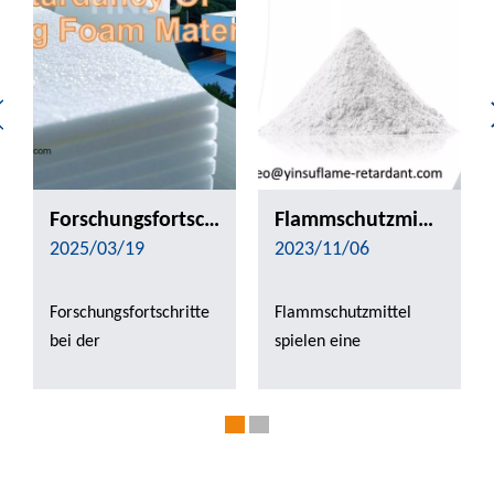
Forschungsfortschritte bei der Brandschutzmittel von Schaumstoffmaterialien
Flammschutzmittel für Fahrzeuge mit neuer Energie
2025/03/19
2023/11/06
Forschungsfortschritte
Flammschutzmittel
bei der
spielen eine
Brandschutzbehörde
entscheidende Rolle
von
bei der Gewährleistung
Schaumstoffmaterialien.
der Sicherheit und
EINLEITUNGFOAM -
Zuverlässigkeit von
MATERIALIEN werden
Fahrzeugen mit neuer