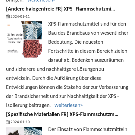
bringen.
weiterlesen>
[
Andere halogenfreie FR
]
XPS -Flammschutzmittel: Die heutigen Innovationen, die Vision von morgen
2024-01-11
XPS-Flammschutzmittel sind für den
Bau des Brandbaus von wesentlicher
Bedeutung. Die neuesten
Fortschritte in diesem Bereich zielen
darauf ab, Bedenken auszuräumen
und sicherere und nachhaltigere Lösungen zu
entwickeln. Durch die Aufklärung über diese
Entwicklungen können die Stakeholder zur Verbesserung
der Brandsicherheit und zur Nachhaltigkeit der XPS -
Isolierung beitragen.
weiterlesen>
[
Spezifische Materialien FR
]
XPS-Flammschutzmittel: Stärken und Schwächen ausgleichen
2024-01-10
Der Einsatz von Flammschutzmitteln