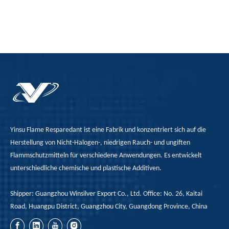
neuesten Fortschritte in
Wärmedämm- und
diesem Bereich zielen
Polstereigenschaften
darauf ab, Bedenken
häufig in einer Vielzahl
auszuräumen und
industrieller und
sicherere und
kommerzieller
nachhaltigere
Anwendungen
Lösungen zu
eingesetzt.Die
entwickeln. Durch die
Entflammbarkeit von
Aufklärung über diese
Schaumstoffen hat
Entwicklungen können
jedoch zu erheblichen
Yinsu Flame Resparedant ist eine Fabrik und konzentriert sich auf die
die Stakeholder zur
Sicherheitsbedenken
Herstellung von Nicht-Halogen-, niedrigen Rauch- und ungiften
Verbesserung der
geführt.Die
Flammschutzmitteln für verschiedene Anwendungen. Es entwickelt
Brandsicherheit und
Entwicklung und
unterschiedliche chemische und plastische Additiven.
zur Nachhaltigkeit der
Anwendung neuartiger
Shipper: Guangzhou Winsilver Export Co., Ltd. Office: No. 26, Kaitai
XPS -Isolierung
Flammschutzmittel ist
Road, Huangpu District, Guangzhou City, Guangdong Province, China
beitragen.
für die Verbesserung
der Sicherheit dieser