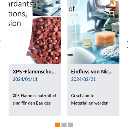
XPS -Flammschutzmittel: Die heutigen Innovationen, die Vision von morgen
Einfluss von Nichthalogen-Flammschutzmitteln auf die Eigenschaften schäumender Materialien
2024/01/11
2024/02/21
XPS-Flammschutzmittel
Geschäumte
sind für den Bau des
Materialien werden
Brandbaus von
aufgrund ihres
wesentlicher
geringen Gewichts
Bedeutung. Die
sowie ihrer