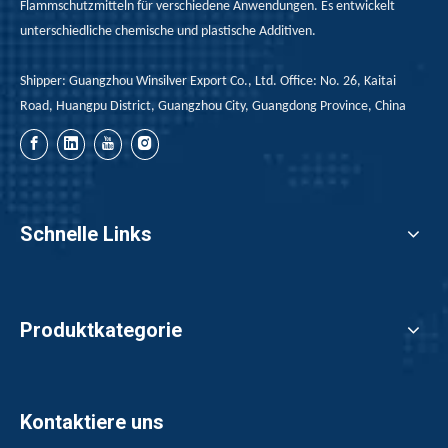
halogen-free organic
Flammschutzmitteln für verschiedene Anwendungen. Es entwickelt
flame retardants,
unterschiedliche chemische und plastische Additiven.
halogen-free organic
Shipper: Guangzhou Winsilver Export Co., Ltd. Office: No. 26, Kaitai
cationic flame
Road, Huangpu District, Guangzhou City, Guangdong Province, China
retardants can be
divided into
Phosphorhaltige
Flammschutzmittel,
Silikon-haltige
Schnelle Links
Flammstoffe und
stickstoffhaltige
Flammschutzmittel
usw. und die
Produktkategorie
anorganischen
Flammschutzmittel
können in
Kontaktiere uns
Aluminiumhydroxid-
Flammschutzmittel und