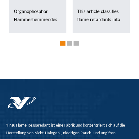
Organophosphor
This article classifies
Flammeshemmendes
flame retardants into
ist eine neue Art von
four categories:
Flammschutzmittel, die
organic flame
die Vorteile von hoher
retardants, inorganic
Effizienz, Sicherheit und
flame retardants, nano-
Umweltschutz hat.
materials flame
retardants and
composite flame
retardants, among
which organic flame
retardants can be
subdivided into
halogen-containing
organic flame
Yinsu Flame Resparedant ist eine Fabrik und konzentriert sich auf die
retardants and
Herstellung von Nicht-Halogen-, niedrigen Rauch- und ungiften