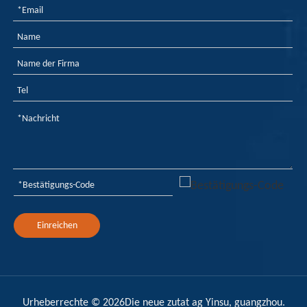
Magnesiumhydroxid-
Flammanteile
unterteilt werden.
Aluminiumhydroxid
Flammes -Reparatur-
und
Magnesiumhydroxid -
Flammschutzmittel
usw. für die
verschiedenen
Flammschutzmittel und
die Auswirkung der
Einreichen
Unterschiede in der
Rolle des Objekts,
dessen
Flammschutzmechanismus
und deren Vorteile und
Urheberrechte ©
2026
Die neue zutat ag Yinsu, guangzhou.