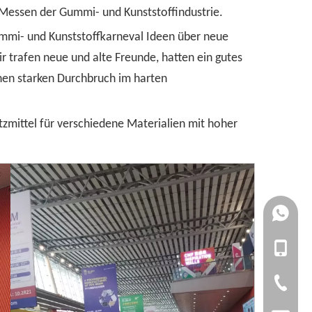
n Messen der Gummi- und Kunststoffindustrie.
ummi- und Kunststoffkarneval Ideen über neue
 trafen neue und alte Freunde, hatten ein gutes
inen starken Durchbruch im harten
zmittel für verschiedene Materialien mit hoher
+861727
+861392
+86-1727
+86-1392
+86-20-3