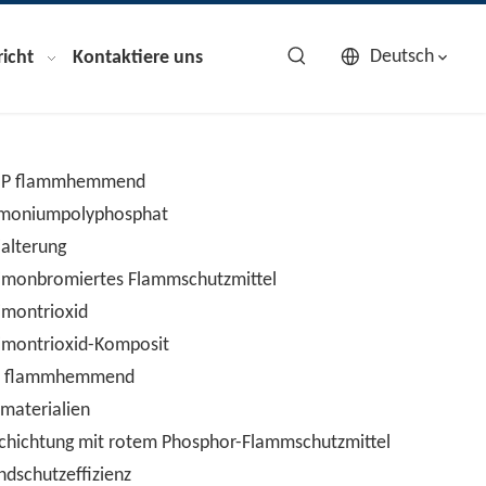
Deutsch
icht
Kontaktiere uns
HP flammhemmend
oniumpolyphosphat
ialterung
imonbromiertes Flammschutzmittel
imontrioxid
imontrioxid-Komposit
P flammhemmend
materialien
chichtung mit rotem Phosphor-Flammschutzmittel
ndschutzeffizienz