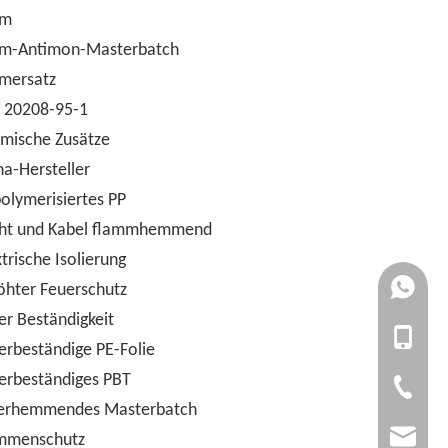
om
m-Antimon-Masterbatch
mersatz
 20208-95-1
mische Zusätze
na-Hersteller
olymerisiertes PP
ht und Kabel flammhemmend
trische Isolierung
+861727
öhter Feuerschutz
er Beständigkeit
+861392
+86-1727
erbeständige PE-Folie
erbeständiges PBT
+86-1392
+86-20-3
erhemmendes Masterbatch
admin@yi
mmenschutz