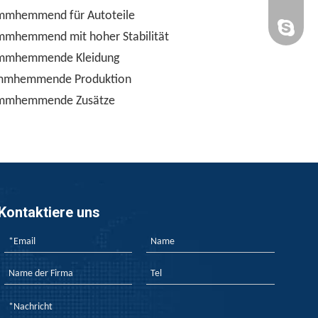
mmhemmend für Autoteile
yan-g-y@
Sandy Yin
mmhemmend mit hoher Stabilität
mmhemmende Kleidung
mmhemmende Produktion
mmhemmende Zusätze
Kontaktiere uns