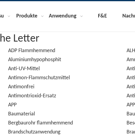
su
Produkte
Anwendung
F&E
Nachr
he Letter
ADP Flammhemmend
AL
Aluminiumhypophosphit
Amm
Anti-UV-Mittel
Ant
Antimon-Flammschutzmittel
Ant
Antimonfrei
Ant
Antimontrioxid-Ersatz
Ant
APP
AP
Baumaterial
Bau
Bergbaurohr flammhemmend
Bes
Brandschutzanwendung
Bra