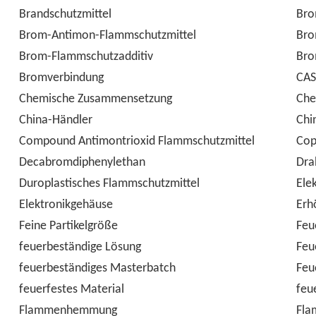
Brandschutzmittel
Br
Brom-Antimon-Flammschutzmittel
Bro
Brom-Flammschutzadditiv
Bro
Bromverbindung
CAS
Chemische Zusammensetzung
Che
China-Händler
Chi
Compound Antimontrioxid Flammschutzmittel
Cop
Decabromdiphenylethan
Dra
Duroplastisches Flammschutzmittel
Elek
Elektronikgehäuse
Erh
Feine Partikelgröße
Feu
feuerbeständige Lösung
Feu
feuerbeständiges Masterbatch
Feu
feuerfestes Material
feu
Flammenhemmung
Fla