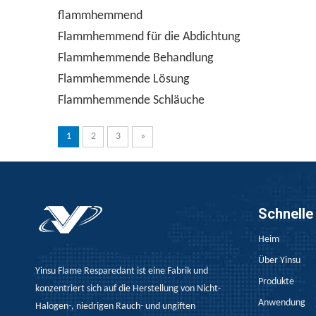
flammhemmend
Flammhemmend für die Abdichtung
Flammhemmende Behandlung
Flammhemmende Lösung
Flammhemmende Schläuche
1
2
3
»
Schnelle
Heim
Über Yinsu
Yinsu Flame Resparedant ist eine Fabrik und
Produkte
konzentriert sich auf die Herstellung von Nicht-
Anwendung
Halogen-, niedrigen Rauch- und ungiften