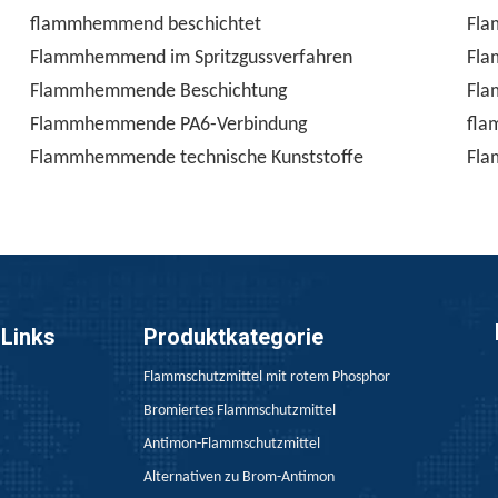
flammhemmend beschichtet
Fla
Flammhemmend im Spritzgussverfahren
Fla
Flammhemmende Beschichtung
Fla
Flammhemmende PA6-Verbindung
fla
Flammhemmende technische Kunststoffe
Fla
 Links
Produktkategorie
Flammschutzmittel mit rotem Phosphor
Bromiertes Flammschutzmittel
Antimon-Flammschutzmittel
Alternativen zu Brom-Antimon