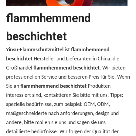
flammhemmend
beschichtet
Warum UL510 zum Testen von Klebeband -Entflammbarkeit verwendet wird？
Yinsu-Flammschutzmittel
ist
flammhemmend
Der UL510 -Standard ist die bevorzugte Wahl für die Entfl
beschichtet
Hersteller und Lieferanten in China, die
Großhandel
flammhemmend beschichtet
. Wir bieten
professionellen Service und besseren Preis für Sie. Wenn
Sie an
flammhemmend beschichtet
Produkten
interessiert sind, kontaktieren Sie bitte mit uns. Tipps:
spezielle bedürfnisse, zum beispiel: OEM, ODM,
maßgeschneiderte nach anforderungen, design und
andere, bitte mailen sie uns und sagen sie uns
detaillierte bedürfnisse. Wir folgen der Qualität der