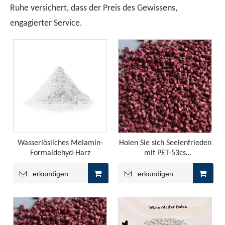
Ruhe versichert, dass der Preis des Gewissens,
engagierter Service.
Verständnis der Merkmale von halogenfreien flammenretterten PP
Halogenfreie Flammschutzmittel-PP als umweltfreundliches 
Wasserlösliches Melamin-
Holen Sie sich Seelenfrieden
Formaldehyd-Harz
mit PET-53cs
feuerretillierenden
Eigenschaften
erkundigen
erkundigen
Ist es besser, Copolymer -Flammschutzmittel oder Homopolymerflammschutzmittel für Copolymer -Flamme -Repräsentanten zu wählen?
Die Produktion von PP -Blatt verwendet normalerweise Hom