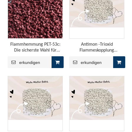
Flammhemmung PET-53c:
Antimon -Trioxid
Die sicherste Wahl für
Flammeskopplung
künstliche Perücken
Masterbatch Compound: Die
Zukunft der Brandsicherheit
erkundigen
erkundigen
in der Industrie
Synergistic Flame Retardant Effect of Intumescent Flame Retardant in PP
Die YINSU-Firma erstellte die erweiterte Flammschutzmit