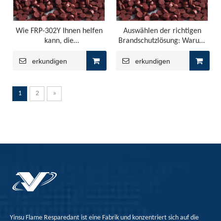
Wie FRP-302Y Ihnen helfen
Auswählen der richtigen
kann, die
Brandschutzlösung: Warum
Sicherheitsstandards der
FRP-302Y die beste Option
Brandschutz zu erfüllen
ist
erkundigen
erkundigen
1
2
»
Wie Flammschutzmittel für Kunststoffe keine offene Flamme fürchten?
Wie Flammschutzmittel für Kunststoffe keine offene Fla
Yinsu Flame Resparedant ist eine Fabrik und konzentriert sich auf die