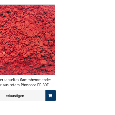
verkapseltes flammhemmendes
er aus rotem Phosphor EP-80F
ln in der Branche
erkundigen