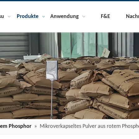
su
Produkte
Anwendung
F&E
Nachr
otem Phosphor
»
Mikroverkapseltes Pulver aus rotem Phosph