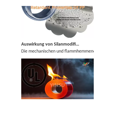
Auswirkung von Silanmodifizierter ADP auf mechanische Eigenschaften und Flammhemmungseigenschaften von PP
Die mechanischen und flammhemmenden Eigenschaften
Warum UL510 zum Testen von Klebeband -Entflammbarkeit verwendet wird？