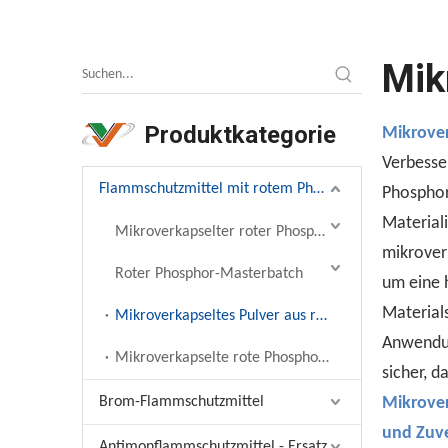
Mik
Produktkategorie
Mikrover
Verbesse
Flammschutzmittel mit rotem Phosphor
Phosphorp
Material
Mikroverkapselter roter Phosphor-Masterbatch
mikrover
Roter Phosphor-Masterbatch
um eine 
Material
Mikroverkapseltes Pulver aus rotem Phosphor
Anwendun
Mikroverkapselte rote Phosphorpaste
sicher, d
Brom-Flammschutzmittel
Mikrover
und Zuve
Antimonflammschutzmittel - Ersatz