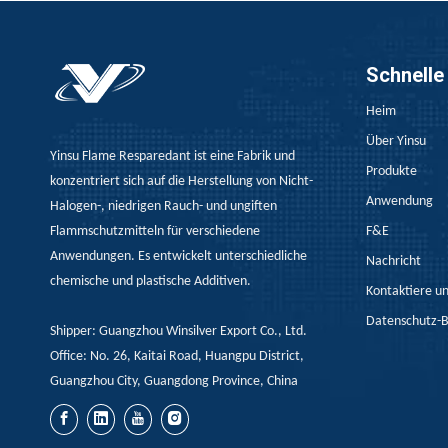
Der UL510 -Standard ist die bevorzugte Wahl für 
Schnelle
Heim
Über Yinsu
Yinsu Flame Resparedant ist eine Fabrik und
Produkte
konzentriert sich auf die Herstellung von Nicht-
Anwendung
Halogen-, niedrigen Rauch- und ungiften
Flammschutzmitteln für verschiedene
F&E
Anwendungen. Es entwickelt unterschiedliche
Nachricht
chemische und plastische Additiven.
Verständnis der Merkmale von halogenfreien flammenretterten PP
Kontaktiere u
Halogenfreie Flammschutzmittel-PP als umweltfreu
Datenschutz-
Shipper: Guangzhou Winsilver Export Co., Ltd.
Office: No. 26, Kaitai Road, Huangpu District,
Guangzhou City, Guangdong Province, China