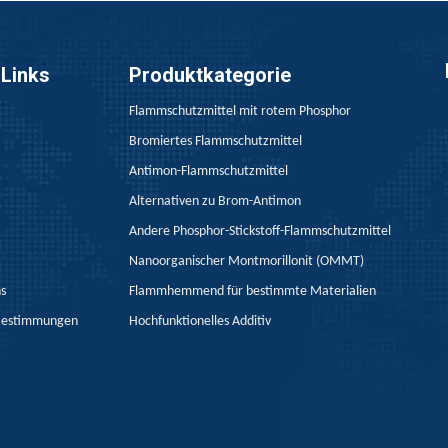
die Entflammbarkeitstests von Band aufgrund seiner internati
 Links
Produktkategorie
Flammschutzmittel mit rotem Phosphor
Bromiertes Flammschutzmittel
Antimon-Flammschutzmittel
Alternativen zu Brom-Antimon
Andere Phosphor-Stickstoff-Flammschutzmittel
Nanoorganischer Montmorillonit (OMMT)
ns
Flammhemmend für bestimmte Materialien
ndliches Material mit hervorragender Leistung, geringer Toxi
Bestimmungen
Hochfunktionelles Additiv