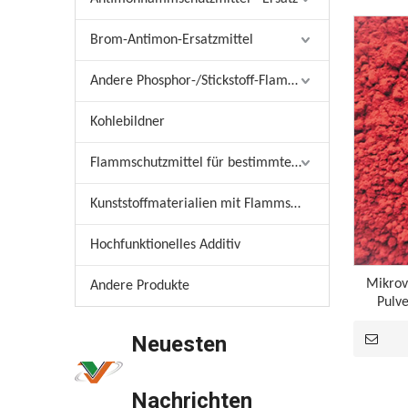
Brom-Antimon-Ersatzmittel
Andere Phosphor-/Stickstoff-Flammschutzmittel
Kohlebildner
Flammschutzmittel für bestimmte Materialien
Kunststoffmaterialien mit Flammschutzmittel
Hochfunktionelles Additiv
Mikro
Anwendung von Draht- und Kabelflammschutzmitteln in der Branche
Andere Produkte
Pulv
Anwendung von Draht- und Kabelflammschutzmitte
Neuesten
Nachrichten