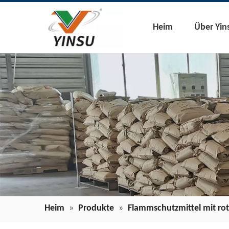
Heim
Über Yin
Heim
»
Produkte
»
Flammschutzmittel mit r