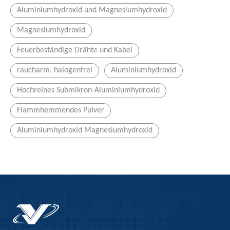
Aluminiumhydroxid und Magnesiumhydroxid
Magnesiumhydroxid
Aluminiumhypophosphit kann in welchen Aspekten von Flammhemmendern angewendet werden?
Feuerbeständige Drähte und Kabel
Aluminium -Hypophosphit wird in Flammschutzmitteln häufig
raucharm, halogenfrei
Aluminiumhydroxid
Hochreines Submikron-Aluminiumhydroxid
Flammhemmendes Pulver
Aluminiumhydroxid Magnesiumhydroxid
Wie wähle ich Flammschutzmittel?
Die Merkmale, die wir vor der Auswahl des Flammschutzmi