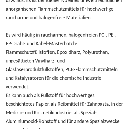
usw. aus. Es ist der ideale Typ eines umweltfreundlichen
anorganischen Flammschutzmittels für hochwertige
raucharme und halogenfreie Materialien.
Verständnis der Merkmale von halogenfreien flammenretterten PP
Es wird häufig in raucharmen, halogenfreien PC-, PE-,
Halogenfreie Flammschutzmittel-PP als umweltfreundliches 
PP-Draht- und Kabel-Masterbatch-
Flammschutzfüllstoffen, Epoxidharz, Polyurethan,
ungesättigten Vinylharz- und
Glasfaserproduktfüllstoffen, PCB-Flammschutzmitteln
und Katalysatoren für die chemische Industrie
verwendet.
Es kann auch als Füllstoff für hochwertiges
beschichtetes Papier, als Reibmittel für Zahnpasta, in der
Medizin- und Kosmetikindustrie, als Spezial-
Aluminiumoxid-Rohstoff und für andere Spezialzwecke
Ist es besser, Copolymer -Flammschutzmittel oder Homopolymerflammschutzmittel für Copolymer -Flamme -Repräsentanten zu wählen?