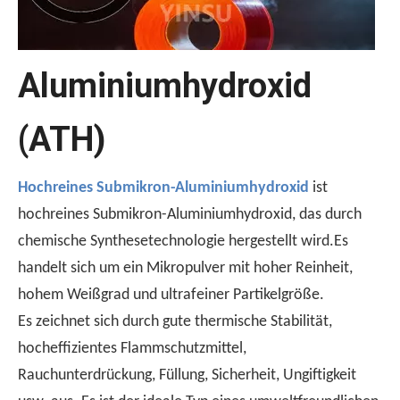
Aluminiumhydroxid
(ATH)
Warum UL510 zum Testen von Klebeband -Entflammbarkeit verwendet wird？
Hochreines Submikron-Aluminiumhydroxid
ist
Der UL510 -Standard ist die bevorzugte Wahl für die Entfl
hochreines Submikron-Aluminiumhydroxid, das durch
chemische Synthesetechnologie hergestellt wird.Es
handelt sich um ein Mikropulver mit hoher Reinheit,
hohem Weißgrad und ultrafeiner Partikelgröße.
Es zeichnet sich durch gute thermische Stabilität,
hocheffizientes Flammschutzmittel,
Rauchunterdrückung, Füllung, Sicherheit, Ungiftigkeit