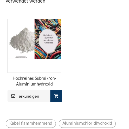
verwendet werden
Die Produktion von PP -Blatt verwendet normalerweise Hom
Hochreines Submikron-
Synergistic Flame Retardant Effect of Intumescent Flame Retardant in PP
Aluminiumhydroxid
Die YINSU-Firma erstellte die erweiterte Flammschutzmit
erkundigen
Kabel flammhemmend
Aluminiumchloridhydroxid