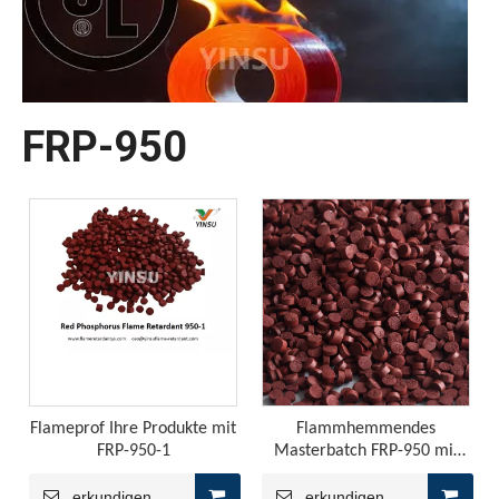
FRP-950
Warum UL510 zum Testen von Klebeband -Entflammbarkeit verwendet wird？
Der UL510 -Standard ist die bevorzugte Wahl für die Entfl
Flameprof Ihre Produkte mit
Flammhemmendes
FRP-950-1
Masterbatch FRP-950 mit
hoher Konzentration an
rotem Phosphor
erkundigen
erkundigen