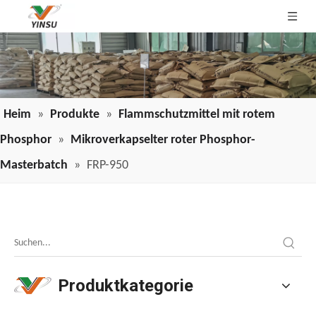
Heim
»
Produkte
»
Flammschutzmittel mit rotem
Phosphor
»
Mikroverkapselter roter Phosphor-
Masterbatch
»
FRP-950
Anwendung von Draht- und Kabelflammschutzmitteln in der Branche
Anwendung von Draht- und Kabelflammschutzmitteln in de
Produktkategorie