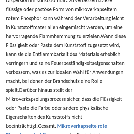
Dispersion im Kunststoffharz zu verbessern.Diese
flüssige oder pastöse Form von mikroverkapseltem
rotem Phosphor kann während der Verarbeitung leicht
in Kunststoffmaterialien eingemischt werden, um eine
Verständnis der Merkmale von halogenfreien flammenretterten PP
hervorragende Flammhemmung zu erzielen.Wenn diese
Halogenfreie Flammschutzmittel-PP als umweltfreundliches 
Flüssigkeit oder Paste dem Kunststoff zugesetzt wird,
kann sie die Entflammbarkeit des Materials erheblich
verringern und seine Feuerbeständigkeitseigenschaften
verbessern, was es zur idealen Wahl für Anwendungen
macht, bei denen der Brandschutz eine Rolle
spielt.Darüber hinaus stellt der
Mikroverkapselungsprozess sicher, dass die Flüssigkeit
oder Paste die Farbe oder andere physikalische
Eigenschaften des Kunststoffs nicht
beeinträchtigt.Gesamt,
Mikroverkapselte rote
Ist es besser, Copolymer -Flammschutzmittel oder Homopolymerflammschutzmittel für Copolymer -Flamme -Repräsentanten zu wählen?