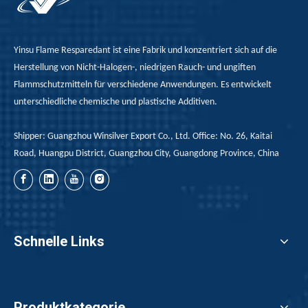
Yinsu Flame Resparedant ist eine Fabrik und konzentriert sich auf die
Herstellung von Nicht-Halogen-, niedrigen Rauch- und ungiften
Flammschutzmitteln für verschiedene Anwendungen. Es entwickelt
unterschiedliche chemische und plastische Additiven.
Shipper: Guangzhou Winsilver Export Co., Ltd. Office: No. 26, Kaitai
Road, Huangpu District, Guangzhou City, Guangdong Province, China
Schnelle Links
Rote Phosphorflammschutzmittel bei der Anwendung von Heißschmelzklebstoffen
Der rote Phosphor -Flammschutzmittel für Heißmeltkleber 
Produktkategorie