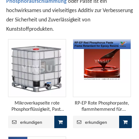
Phosphoraufschlämmung
oder Paste ist ein
Die Produktion von PP -Blatt verwendet normalerweise Hom
hochwirksames und vielseitiges Additiv zur Verbesserung
der Sicherheit und Zuverlässigkeit von
Kunststoffprodukten.
Synergistic Flame Retardant Effect of Intumescent Flame Retardant in PP
Die YINSU-Firma erstellte die erweiterte Flammschutzmit
Mikroverkapselte rote
RP-EP Rote Phosphorpaste,
Phosphorflüssigkeit, Paste
flammhemmend für
PG-50 mit IBC-Behälter
Epoxidharze
erkundigen
erkundigen