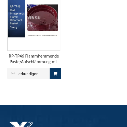
Aluminiumhypophosphit kann in welchen Aspekten von Flammhemmendern angewendet werden?
Aluminium -Hypophosphit wird in Flammschutzmitteln häufig
RP-TP46 Flammhemmende
Paste/Aufschlämmung mit
rotem Phosphor
erkundigen
Wie wähle ich Flammschutzmittel?
Die Merkmale, die wir vor der Auswahl des Flammschutzmi