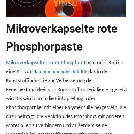
Mikroverkapselte rote
Phosphorpaste
Warum UL510 zum Testen von Klebeband -Entflammbarkeit verwendet wird？
Der UL510 -Standard ist die bevorzugte Wahl für die Entfl
Mikroverkapselter roter Phosphor
Paste oder Brei ist
eine Art von
das in der
flammhemmendes Additiv
Kunststoffindustrie zur Verbesserung der
Feuerbeständigkeit von Kunststoffmaterialien eingesetzt
wird.Es wird durch die Einkapselung roter
Phosphorpartikel mit einer Polymerhülle hergestellt, die
dazu beiträgt, die Reaktion des Phosphors mit anderen
Materialien zu verhindern und außerdem seine