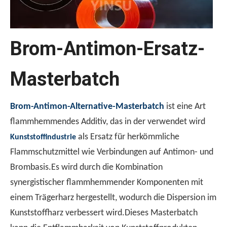
Brom-Antimon-Ersatz-
Masterbatch
Warum UL510 zum Testen von Klebeband -Entflammbarkeit verwendet wird？
Der UL510 -Standard ist die bevorzugte Wahl für die Entfl
Brom-Antimon-Alternative-Masterbatch
ist eine Art
flammhemmendes Additiv, das in der verwendet wird
als Ersatz für herkömmliche
Kunststoffindustrie
Flammschutzmittel wie Verbindungen auf Antimon- und
Brombasis.Es wird durch die Kombination
synergistischer flammhemmender Komponenten mit
einem Trägerharz hergestellt, wodurch die Dispersion im
Kunststoffharz verbessert wird.Dieses Masterbatch