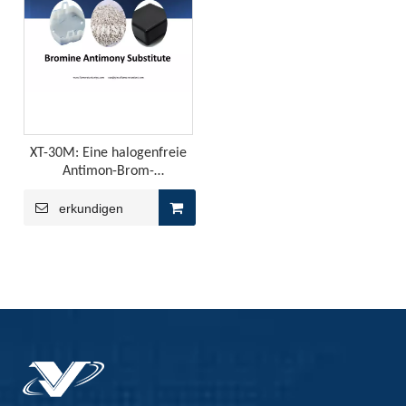
Aluminiumhypophosphit kann in welchen Aspekten von Flammhemmendern angewendet werden?
Aluminium -Hypophosphit wird in Flammschutzmitteln häufig
XT-30M: Eine halogenfreie
Antimon-Brom-
Masterbatch-Alternative
erkundigen
Wie wähle ich Flammschutzmittel?
Die Merkmale, die wir vor der Auswahl des Flammschutzmi