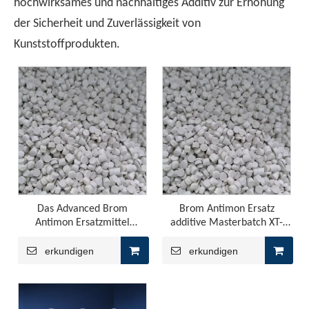
hochwirksames und nachhaltiges Additiv zur Erhöhung
Die Produktion von PP -Blatt verwendet normalerweise Hom
der Sicherheit und Zuverlässigkeit von
Kunststoffprodukten.
Synergistic Flame Retardant Effect of Intumescent Flame Retardant in PP
Das Advanced Brom
Brom Antimon Ersatz
Die YINSU-Firma erstellte die erweiterte Flammschutzmit
Antimon Ersatzmittel
additive Masterbatch XT-
Master -Stapel für eine
60m
verbesserte Brandsicherheit
erkundigen
erkundigen
- XT -30m