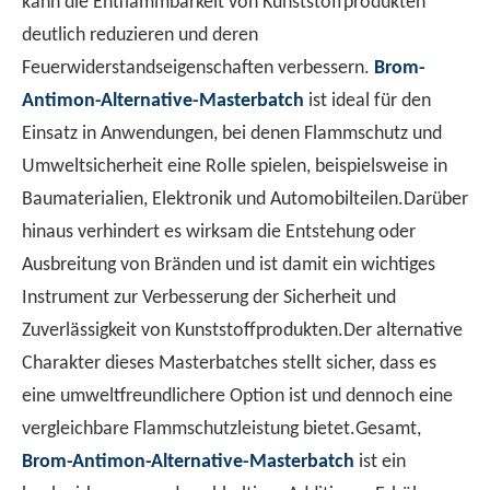
kann die Entflammbarkeit von Kunststoffprodukten
deutlich reduzieren und deren
Feuerwiderstandseigenschaften verbessern.
Brom-
Antimon-Alternative-Masterbatch
ist ideal für den
Verständnis der Merkmale von halogenfreien flammenretterten PP
Einsatz in Anwendungen, bei denen Flammschutz und
Halogenfreie Flammschutzmittel-PP als umweltfreundliches 
Umweltsicherheit eine Rolle spielen, beispielsweise in
Baumaterialien, Elektronik und Automobilteilen.Darüber
hinaus verhindert es wirksam die Entstehung oder
Ausbreitung von Bränden und ist damit ein wichtiges
Instrument zur Verbesserung der Sicherheit und
Zuverlässigkeit von Kunststoffprodukten.Der alternative
Charakter dieses Masterbatches stellt sicher, dass es
eine umweltfreundlichere Option ist und dennoch eine
vergleichbare Flammschutzleistung bietet.Gesamt,
Brom-Antimon-Alternative-Masterbatch
ist ein
Ist es besser, Copolymer -Flammschutzmittel oder Homopolymerflammschutzmittel für Copolymer -Flamme -Repräsentanten zu wählen?