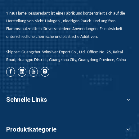
Yinsu Flame Resparedant ist eine Fabrik und konzentriert sich auf die
Herstellung von Nicht-Halogen-, niedrigen Rauch- und ungiften
Flammschutzmitteln für verschiedene Anwendungen. Es entwickelt
unterschiedliche chemische und plastische Additiven.
Shipper: Guangzhou Winsilver Export Co., Ltd. Office: No. 26, Kaitai
Road, Huangpu District, Guangzhou City, Guangdong Province, China
Schnelle Links
Produktkategorie
Rote Phosphorflammschutzmittel bei der Anwendung von Heißschmelzklebstoffen
Der rote Phosphor -Flammschutzmittel für Heißmeltkleber 