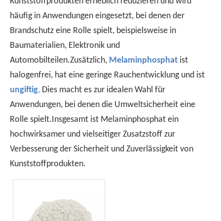
Kunststoffprodukten erheblich reduzieren und wird
häufig in Anwendungen eingesetzt, bei denen der
Brandschutz eine Rolle spielt, beispielsweise in
Baumaterialien, Elektronik und
Verständnis der Merkmale von halogenfreien flammenretterten PP
Automobilteilen.Zusätzlich,
Melaminphosphat
ist
Halogenfreie Flammschutzmittel-PP als umweltfreundliches 
halogenfrei, hat eine geringe Rauchentwicklung und ist
ungiftig
,
Dies macht es zur idealen Wahl für
Anwendungen, bei denen die Umweltsicherheit eine
Rolle spielt.Insgesamt ist Melaminphosphat ein
hochwirksamer und vielseitiger Zusatzstoff zur
Verbesserung der Sicherheit und Zuverlässigkeit von
Kunststoffprodukten.
Ist es besser, Copolymer -Flammschutzmittel oder Homopolymerflammschutzmittel für Copolymer -Flamme -Repräsentanten zu wählen?