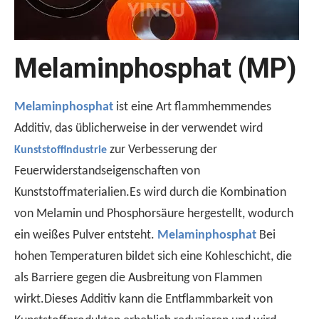
Melaminphosphat (MP)
Melaminphosphat
ist eine Art flammhemmendes
Additiv, das üblicherweise in der verwendet wird
Warum UL510 zum Testen von Klebeband -Entflammbarkeit verwendet wird？
zur Verbesserung der
Der UL510 -Standard ist die bevorzugte Wahl für die Entfl
Kunststoffindustrie
Feuerwiderstandseigenschaften von
Kunststoffmaterialien.Es wird durch die Kombination
von Melamin und Phosphorsäure hergestellt, wodurch
ein weißes Pulver entsteht.
Melaminphosphat
Bei
hohen Temperaturen bildet sich eine Kohleschicht, die
als Barriere gegen die Ausbreitung von Flammen
wirkt.Dieses Additiv kann die Entflammbarkeit von