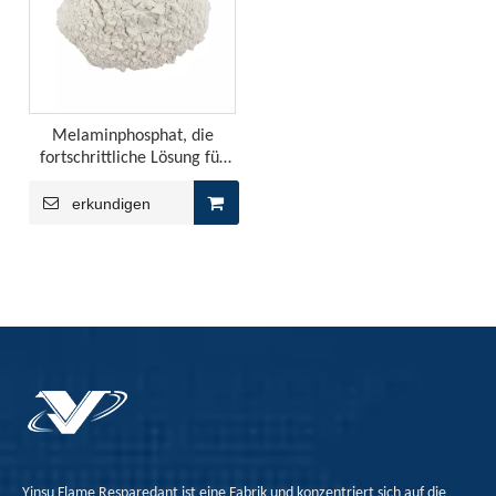
Die Produktion von PP -Blatt verwendet normalerweise Hom
Melaminphosphat, die
fortschrittliche Lösung für
eine verbesserte
Brandsicherheit in einer
erkundigen
Vielzahl von Anwendungen -
MP
Synergistic Flame Retardant Effect of Intumescent Flame Retardant in PP
Die YINSU-Firma erstellte die erweiterte Flammschutzmit
Yinsu Flame Resparedant ist eine Fabrik und konzentriert sich auf die