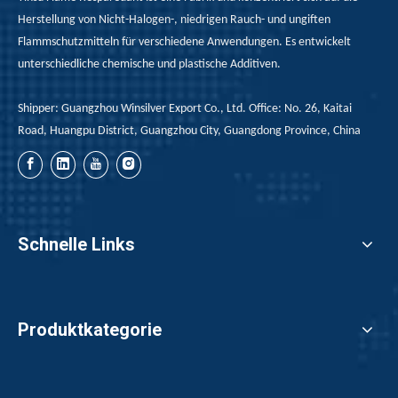
Herstellung von Nicht-Halogen-, niedrigen Rauch- und ungiften
Flammschutzmitteln für verschiedene Anwendungen. Es entwickelt
unterschiedliche chemische und plastische Additiven.
Aluminiumhypophosphit kann in welchen Aspekten von Flammhemmendern angewendet werden?
Aluminium -Hypophosphit wird in Flammschutzmitteln häufig
Shipper: Guangzhou Winsilver Export Co., Ltd. Office: No. 26, Kaitai
Road, Huangpu District, Guangzhou City, Guangdong Province, China
Schnelle Links
Produktkategorie
Wie wähle ich Flammschutzmittel?
Die Merkmale, die wir vor der Auswahl des Flammschutzmi