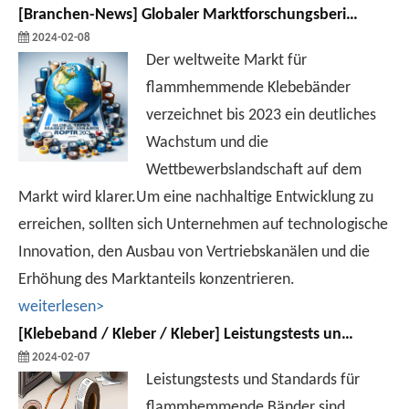
[
Branchen-News
]
Globaler Marktforschungsbericht für flammhemmende Bänder 2023
2024-02-08
Der weltweite Markt für
flammhemmende Klebebänder
verzeichnet bis 2023 ein deutliches
Wachstum und die
Wettbewerbslandschaft auf dem
Markt wird klarer.Um eine nachhaltige Entwicklung zu
erreichen, sollten sich Unternehmen auf technologische
Innovation, den Ausbau von Vertriebskanälen und die
Erhöhung des Marktanteils konzentrieren.
weiterlesen>
[
Klebeband / Kleber / Kleber
]
Leistungstests und Standards für flammhemmende Bänder
2024-02-07
Leistungstests und Standards für
flammhemmende Bänder sind