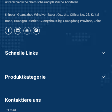
Verbundklebung und
Marktanteils
unterschiedliche chemische und plastische Additiven.
wie man den richtigen
konzentrieren.
Shipper: Guangzhou Winsilver Export Co., Ltd. Office: No. 26, Kaitai
Kleber entsprechend
Road, Huangpu District, Guangzhou City, Guangdong Province, China
den unterschiedlichen
Anforderungen
auswählt.
Schnelle Links
Produktkategorie
Kontaktiere uns