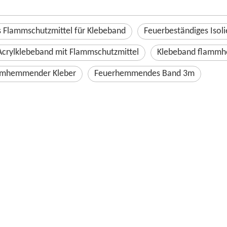
s Flammschutzmittel für Klebeband
Feuerbeständiges Isol
Acrylklebeband mit Flammschutzmittel
Klebeband flamm
mmhemmender Kleber
Feuerhemmendes Band 3m