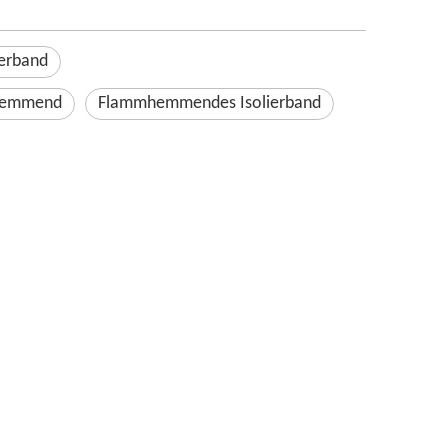
ierband
hemmend
Flammhemmendes Isolierband