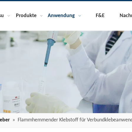
su
Produkte
Anwendung
F&E
Nachr
leber
»
Flammhemmender Klebstoff für Verbundklebeanwen