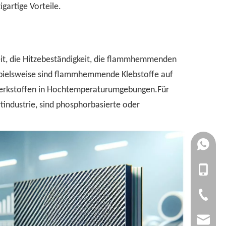
gartige Vorteile.
it, die Hitzebeständigkeit, die flammhemmenden
ispielsweise sind flammhemmende Klebstoffe auf
dwerkstoffen in Hochtemperaturumgebungen.Für
ndustrie, sind phosphorbasierte oder
+861727
+861392
+86-1727
+86-1392
+86-20-3
admin@yi