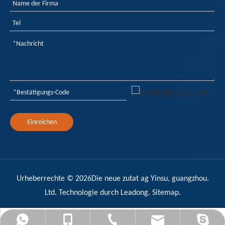
Einreichen
Urheberrechte ©
2026
Die neue zutat ag Yinsu, guangzhou.
Ltd. Technologie durch
Leadong
.
Sitemap
.
admin@yinsuflame-retardant.com
+86-17278575996
+86-20-32290502
+8617278575996
Sandy Yin Su