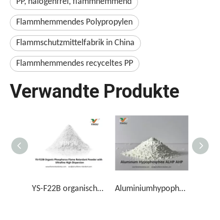
PP, halogenfrei, flammhemmend
Flammhemmendes Polypropylen
Flammschutzmittelfabrik in China
Flammhemmendes recyceltes PP
Verwandte Produkte
YS-F22B organischer Phosphorflammhemmungspulver mit ultrafeiner hoher Dispersion
Aluminiumhypophosphit ALHP AHP