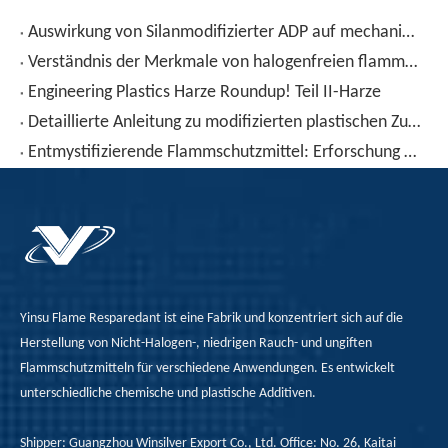
Auswirkung von Silanmodifizierter ADP auf mechanische Eigenschaften und Flammhemmungseigenschaften von PP
Verständnis der Merkmale von halogenfreien flammenretterten PP
Engineering Plastics Harze Roundup! Teil II-Harze
Detaillierte Anleitung zu modifizierten plastischen Zusatzstoffen
Entmystifizierende Flammschutzmittel: Erforschung der innovativen Mechanismen und Anwendungen von Verbrennungsbeständigkeit gegen Sicherheit und Sicherheit
Yinsu Flame Resparedant ist eine Fabrik und konzentriert sich auf die
Herstellung von Nicht-Halogen-, niedrigen Rauch- und ungiften
Flammschutzmitteln für verschiedene Anwendungen. Es entwickelt
unterschiedliche chemische und plastische Additiven.
Shipper: Guangzhou Winsilver Export Co., Ltd. Office: No. 26, Kaitai