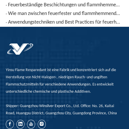
Feuerbeständige Beschichtungen und flammhemmende Beschichtungen: Eigenschaften, Vor- und Nachteile und Anwendungsleitfaden
Wie man zwischen feuerfester und flammhemmender Beschichtung unterscheidet
Anwendungstechniken und Best Practices für feuerhemmende Beschichtungen
Yinsu Flame Resparedant ist eine Fabrik und konzentriert sich auf die
Herstellung von Nicht-Halogen-, niedrigen Rauch- und ungiften
Flammschutzmitteln für verschiedene Anwendungen. Es entwickelt
unterschiedliche chemische und plastische Additiven.
Shipper: Guangzhou Winsilver Export Co., Ltd. Office: No. 26, Kaitai
Road, Huangpu District, Guangzhou City, Guangdong Province, China