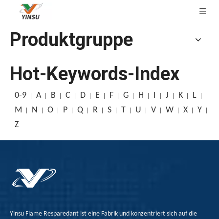
Produktgruppe
Hot-Keywords-Index
0-9
A
B
C
D
E
F
G
H
I
J
K
L
M
N
O
P
Q
R
S
T
U
V
W
X
Y
Z
Yinsu Flame Resparedant ist eine Fabrik und konzentriert sich auf die