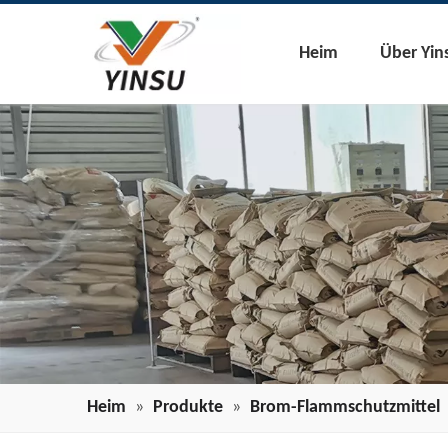
Heim
Über Yin
Heim
»
Produkte
»
Brom-Flammschutzmittel