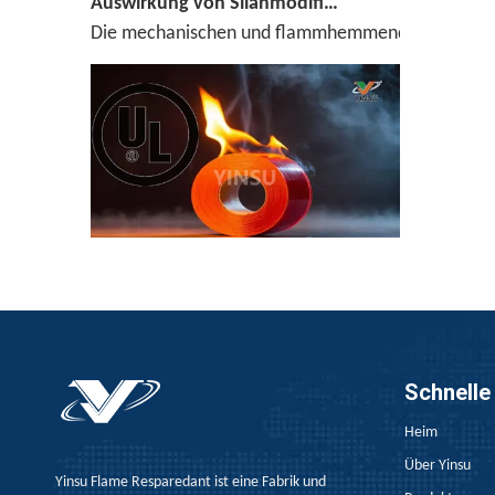
Die mechanischen und flammhemmenden Eigenschaften
Warum UL510 zum Testen von Klebeband -Entflammbarkeit verwendet wird？
Der UL510 -Standard ist die bevorzugte Wahl für 
Schnelle
Heim
Über Yinsu
Yinsu Flame Resparedant ist eine Fabrik und