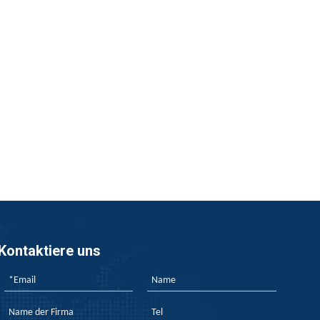
P signifikant verbessert. Der Artikel befasst sich mit dem E
onalen Anerkennung, des strengen Testprozesses, der klaren L
Kontaktiere uns