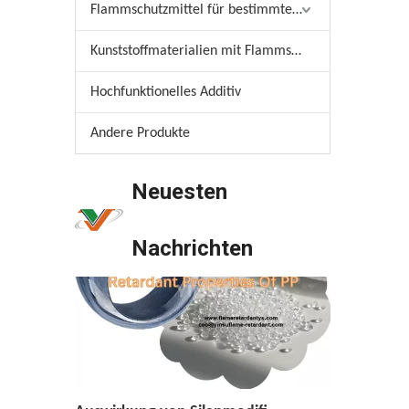
Flammschutzmittel für bestimmte Materialien
Kunststoffmaterialien mit Flammschutzmittel
Hochfunktionelles Additiv
Andere Produkte
Anwendung von Draht- und Kabelflammschutzmitteln in der Branche
Anwendung von Draht- und Kabelflammschutzmitte
Neuesten
Nachrichten
Auswirkung von Silanmodifizierter ADP auf mechanische Eigenschaften und Flammhemmungseigenschaften von PP