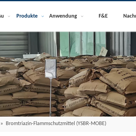
su
Produkte
Anwendung
F&E
Nachr
»
Bromtriazin-Flammschutzmittel (YSBR-MOBE)