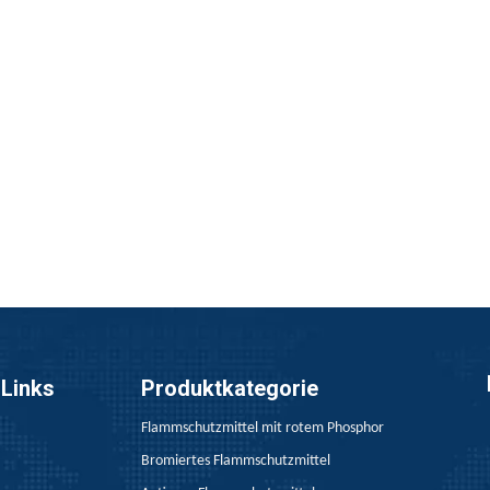
 von Polypropylen (PP) wurden durch Silanmodifikation von AD
die Entflammbarkeitstests von Band aufgrund seiner internati
 Links
Produktkategorie
Flammschutzmittel mit rotem Phosphor
Bromiertes Flammschutzmittel